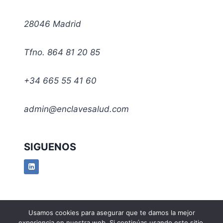
28046 Madrid
Tfno. 864 81 20 85
+34 665 55 41 60
admin@enclavesalud.com
SIGUENOS
Usamos cookies para asegurar que te damos la mejor
© 2026 EnclaveSalud - Tema para WordPress
experiencia en nuestra web. Si continúas usando este sitio,