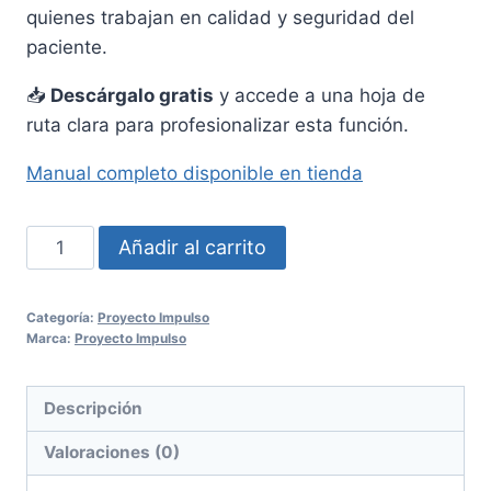
quienes trabajan en calidad y seguridad del
paciente.
📥
Descárgalo gratis
y accede a una hoja de
ruta clara para profesionalizar esta función.
Manual completo disponible en tienda
Manual
Añadir al carrito
del
responsable
Categoría:
Proyecto Impulso
de
Marca:
Proyecto Impulso
seguridad
al
Descripción
paciente(resumen
ejecutivo)
Valoraciones (0)
cantidad