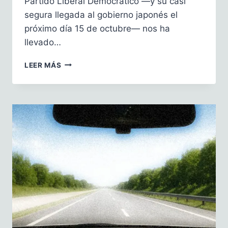
Partido Liberal Democrático —y su casi
segura llegada al gobierno japonés el
próximo día 15 de octubre— nos ha
llevado…
LECCIONES
LEER MÁS
DESDE….
JAPÓN
PARA
LA
CULTURA
DEL
RIESGO
ASISTENCIAL
EN
LA
SANIDAD
ESPAÑOLA