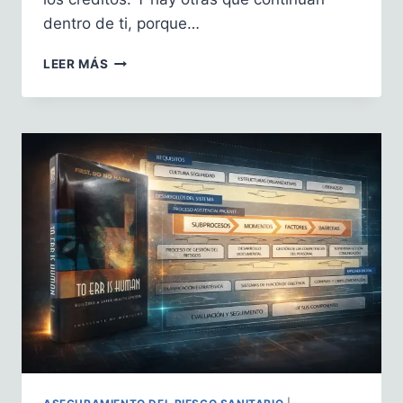
dentro de ti, porque…
EL
LEER MÁS
LAVADO
DE
MANOS:
UNA
PRÁCTICA
CON
CASI
DOS
SIGLOS
DE
HISTORIA