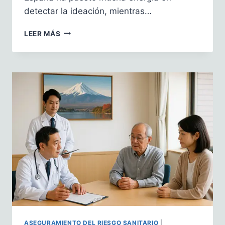
detectar la ideación, mientras…
PREVENCIÓN
LEER MÁS
DEL
SUICIDIO:
LECCIONES
DESDE
URUGUAY
Y
DESDE
ESPAÑA
ASEGURAMIENTO DEL RIESGO SANITARIO
|