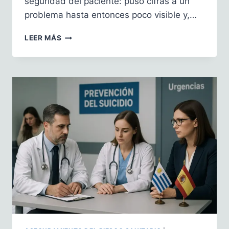
seguridad del paciente: puso cifras a un
problema hasta entonces poco visible y,…
TO
LEER MÁS
ERR
IS
HUMAN:
CUANDO
“MÁS”
NO
ES
NECESARIAMENTE
“MEJOR”