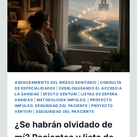
ASEGURAMIENTO DEL RIESGO SANITARIO
|
CONSULTA
DE ESPECIALIDADES
|
DESBLOQUEANDO EL ACCESO A
LA SANIDAD
|
EFECTO VENTURI
|
LISTAS DE ESPERA
SANIDAD
|
METODOLOGÍA IMPULSO,
|
PROYECTO
IMPULSO. SEGURIDAD DEL PACIENTE
|
PROYECTO
VENTURI
|
SSEGURIDAD DEL PAACIENTE
¿Se habrán olvidado de