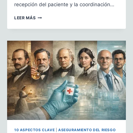
recepción del paciente y la coordinación…
PROCESOS
LEER MÁS
DE
ADMISIÓN
Y
GESTIÓN
DEL
PACIENTE:
DETERMINANTES
EN
EL
SISTEMA
DE
SEGURIDAD
DEL
PACIENTE
10 ASPECTOS CLAVE
|
ASEGURAMIENTO DEL RIESGO