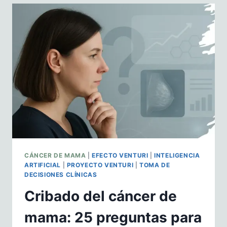
MAMA
EN
ESPAÑA:
UN
PROGRAMA
EFICAZ,
PERO
DESIGUAL…
Y
MEJORABLE
CÁNCER DE MAMA
|
EFECTO VENTURI
|
INTELIGENCIA
ARTIFICIAL
|
PROYECTO VENTURI
|
TOMA DE
DECISIONES CLÍNICAS
Cribado del cáncer de
mama: 25 preguntas para