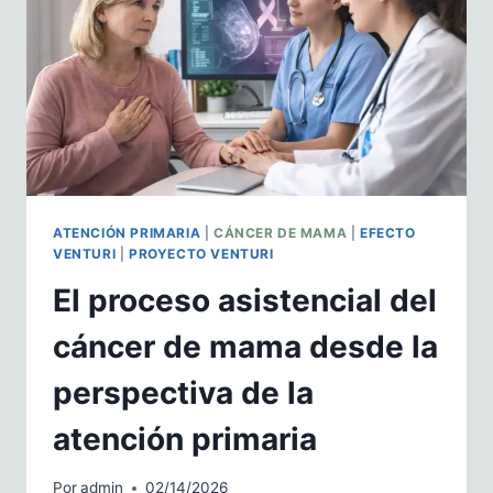
TRATAMIENTO
SISTÉMICO
DEL
CÁNCER
ATENCIÓN PRIMARIA
|
CÁNCER DE MAMA
|
EFECTO
VENTURI
|
PROYECTO VENTURI
El proceso asistencial del
cáncer de mama desde la
perspectiva de la
atención primaria
Por
admin
02/14/2026