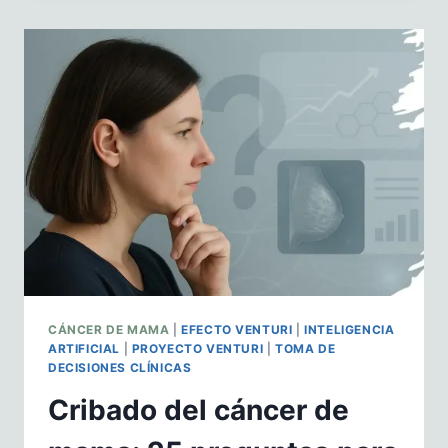
SANIDAD,
APORTANDO
VALOR
A
LOS
PROCESOS…
Y
NO
AL
REVÉS
CÁNCER DE MAMA
|
EFECTO VENTURI
|
INTELIGENCIA
ARTIFICIAL
|
PROYECTO VENTURI
|
TOMA DE
DECISIONES CLÍNICAS
Cribado del cáncer de