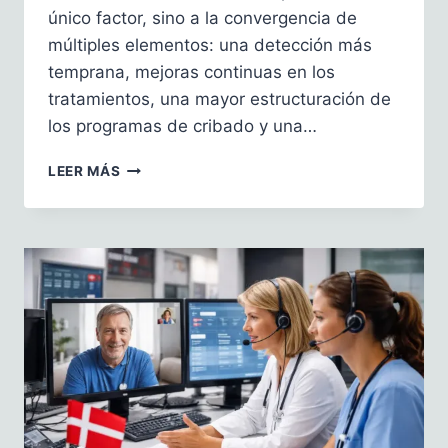
único factor, sino a la convergencia de
múltiples elementos: una detección más
temprana, mejoras continuas en los
tratamientos, una mayor estructuración de
los programas de cribado y una…
EL
LEER MÁS
CRIBADO
SALVA
VIDAS,
PERO
NO
REDUCE
LA
INCIDENCIA
DEL
CÁNCER
DE
MAMA