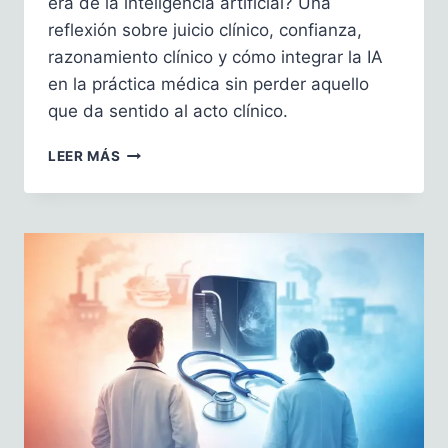
era de la inteligencia artificial? Una
reflexión sobre juicio clínico, confianza,
razonamiento clínico y cómo integrar la IA
en la práctica médica sin perder aquello
que da sentido al acto clínico.
QUE
LEER MÁS
LA
IA
NO
NOS
HAGA
PERDER
EL
JUICIO
CLÍNICO:
LA
SEMIOLOGÍA
MÉDICA
EN
LA