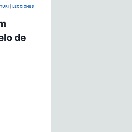
TURI
|
LECCIONES
um
elo de