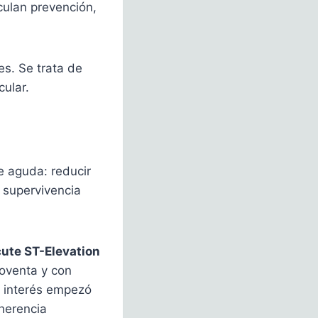
culan prevención,
es. Se trata de
cular.
se aguda: reducir
a supervivencia
cute ST-Elevation
noventa y con
l interés empezó
dherencia