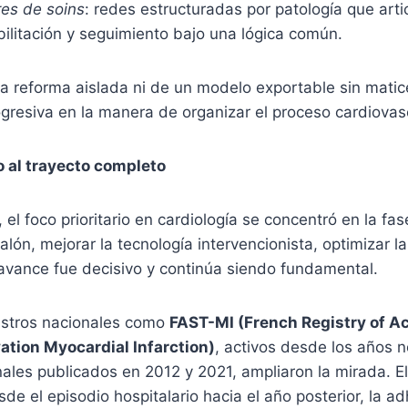
ères de soins
: redes estructuradas por patología que arti
ilitación y seguimiento bajo una lógica común.
a reforma aislada ni de un modelo exportable sin matic
gresiva en la manera de organizar el proceso cardiovas
 al trayecto completo
el foco prioritario en cardiología se concentró en la fa
lón, mejorar la tecnología intervencionista, optimizar l
 avance fue decisivo y continúa siendo fundamental.
istros nacionales como
FAST-MI (French Registry of A
tion Myocardial Infarction)
, activos desde los años 
inales publicados en 2012 y 2021, ampliaron la mirada. E
de el episodio hospitalario hacia el año posterior, la a