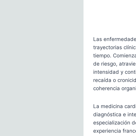
Las enfermedades
trayectorias clíni
tiempo. Comienza
de riesgo, atravi
intensidad y cont
recaída o cronici
coherencia organi
La medicina cardi
diagnóstica e int
especialización d
experiencia franc