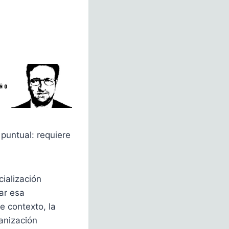
puntual: requiere
ialización
rar esa
e contexto, la
ganización