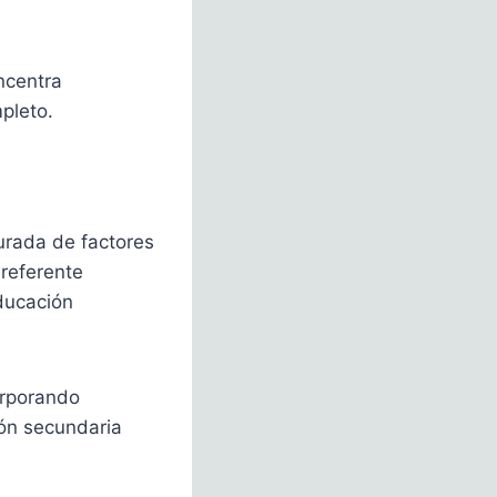
ncentra
pleto.
urada de factores
referente
educación
orporando
ión secundaria